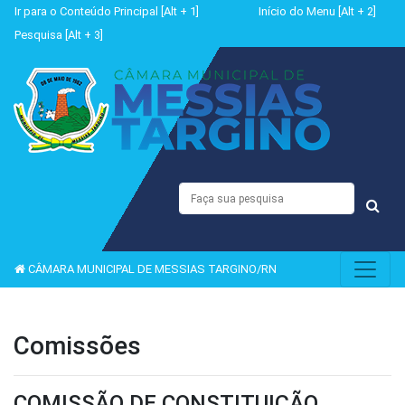
Ir para o Conteúdo Principal [Alt + 1]
Início do Menu [Alt + 2]
Pesquisa [Alt + 3]
CÂMARA MUNICIPAL DE MESSIAS TARGINO/RN
Comissões
COMISSÃO DE CONSTITUIÇÃO,