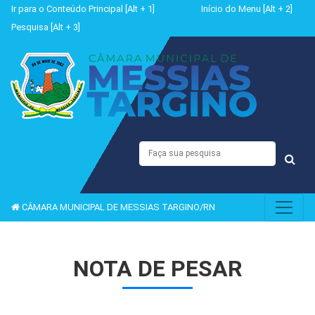
Ir para o Conteúdo Principal [Alt + 1]
Início do Menu [Alt + 2]
Pesquisa [Alt + 3]
CÂMARA MUNICIPAL DE MESSIAS TARGINO/RN
NOTA DE PESAR